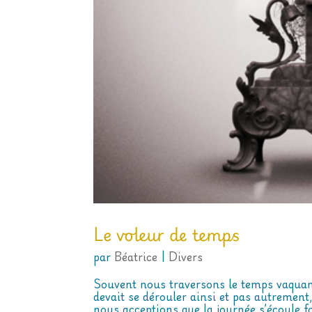
Le voleur de temps
par
Béatrice
|
Divers
Souvent nous traversons le temps vaqua
devait se dérouler ainsi et pas autrement,
nous acceptions que la journée s’écoule fo